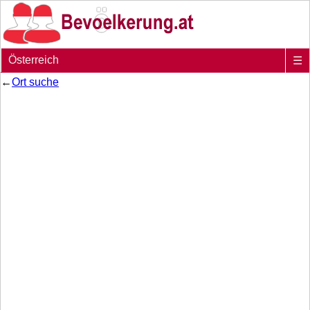
Österreich
☰
←
Ort suche