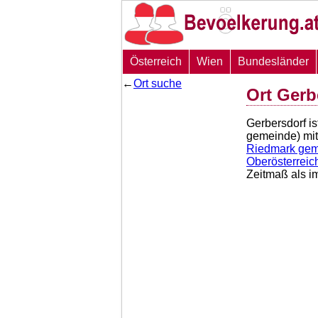
Österreich
Wien
Bundesländer
←
Ort suche
Ort Gerb
Gerbersdorf is
gemeinde) mit
Riedmark ge
Oberösterreic
Zeitmaß als i