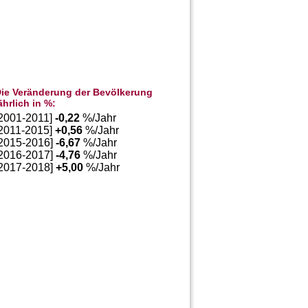
ie Veränderung der Bevölkerung
ährlich in %:
[2001-2011]
-0,22
%/Jahr
[2011-2015]
+
0,56
%/Jahr
[2015-2016]
-6,67
%/Jahr
[2016-2017]
-4,76
%/Jahr
[2017-2018]
+
5,00
%/Jahr