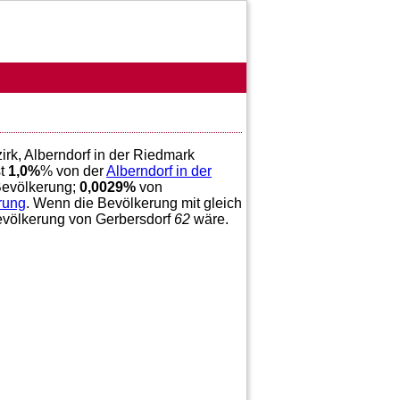
rk, Alberndorf in der Riedmark
st
1,0
%
% von der
Alberndorf in der
evölkerung;
0,0029
%
von
rung
. Wenn die Bevölkerung mit gleich
Bevölkerung von Gerbersdorf
62
wäre.