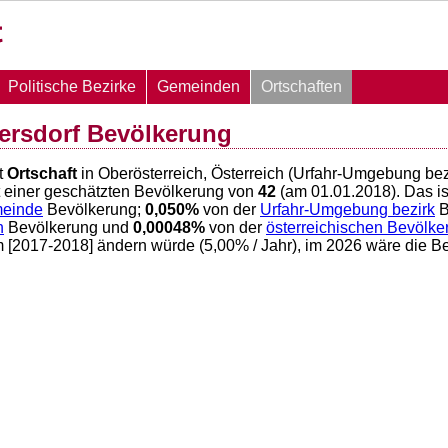
Politische Bezirke
Gemeinden
Ortschaften
ersdorf Bevölkerung
t
Ortschaft
in Oberösterreich, Österreich (Urfahr-Umgebung bezi
 einer geschätzten Bevölkerung von
42
(am 01.01.2018). Das i
meinde
Bevölkerung;
0,050
%
von der
Urfahr-Umgebung bezirk
B
h
Bevölkerung und
0,00048
%
von der
österreichischen Bevölke
m [2017-2018] ändern würde (
5,00
% / Jahr), im 2026 wäre die 