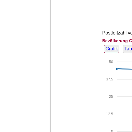
Postleitzahl v
Bevölkerung G
Grafik
Tab
50
37.5
25
12.5
0