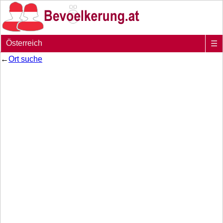
Österreich
☰
←
Ort suche