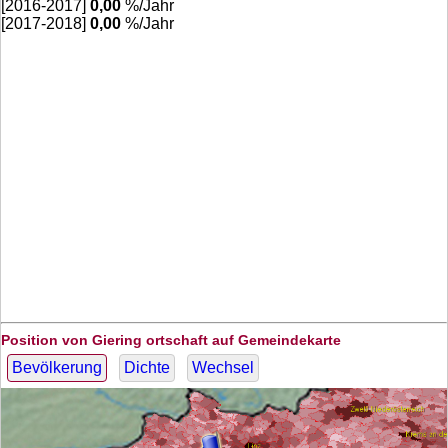
[2016-2017]
0,00
%/Jahr
[2017-2018]
0,00
%/Jahr
Position von Giering ortschaft auf Gemeindekarte
Bevölkerung
Dichte
Wechsel