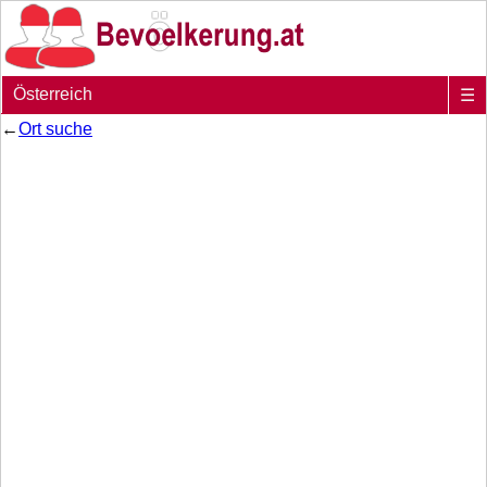
Österreich
☰
←
Ort suche