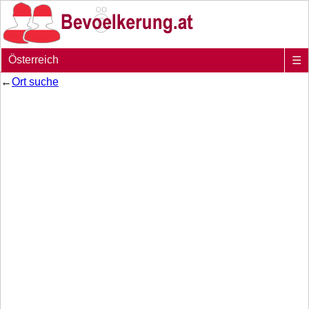
Österreich
☰
←
Ort suche