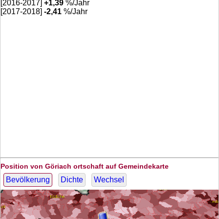
[2016-2017]
+
1,39
%/Jahr
[2017-2018]
-2,41
%/Jahr
Position von Göriach ortschaft auf Gemeindekarte
Bevölkerung
Dichte
Wechsel