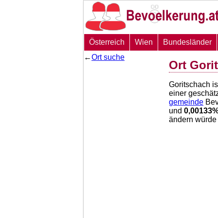
Österreich
Wien
Bundesländer
←
Ort suche
Ort Gori
Goritschach i
einer geschät
gemeinde
Bev
und
0,00133
ändern würde 