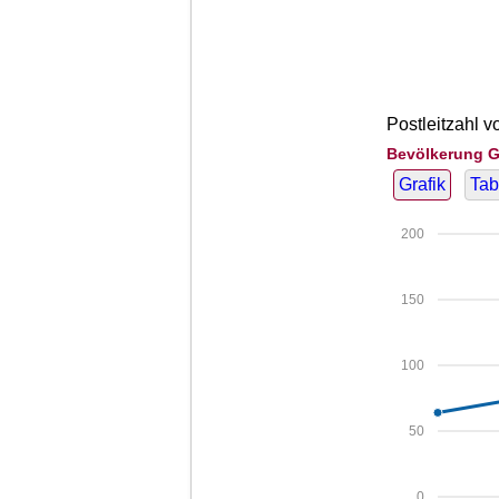
Postleitzahl v
Bevölkerung G
Grafik
Tab
200
150
100
50
0