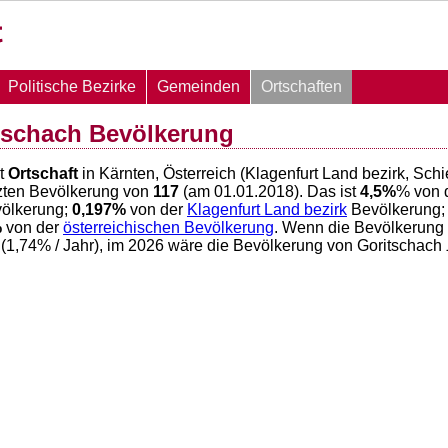
Politische Bezirke
Gemeinden
Ortschaften
tschach Bevölkerung
st
Ortschaft
in Kärnten, Österreich (Klagenfurt Land bezirk, Sch
zten Bevölkerung von
117
(am 01.01.2018). Das ist
4,5
%
% von 
ölkerung;
0,197
%
von der
Klagenfurt Land bezirk
Bevölkerung
%
von der
österreichischen Bevölkerung
. Wenn die Bevölkerung 
(
1,74
% / Jahr), im 2026 wäre die Bevölkerung von Goritschach