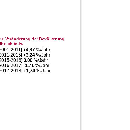
ie Veränderung der Bevölkerung
ährlich in %:
[2001-2011]
+
4,87
%/Jahr
[2011-2015]
+
3,24
%/Jahr
[2015-2016]
0,00
%/Jahr
[2016-2017]
-1,71
%/Jahr
[2017-2018]
+
1,74
%/Jahr