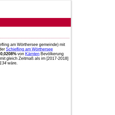
iefling am Wörthersee gemeinde) mit
der
Schiefling am Wörthersee
;
0,0208
%
von
Kärnten
Bevölkerung
mit gleich Zeitmaß als im [2017-2018]
134
wäre.