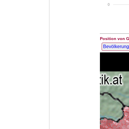
0
Position von 
Bevölkerung