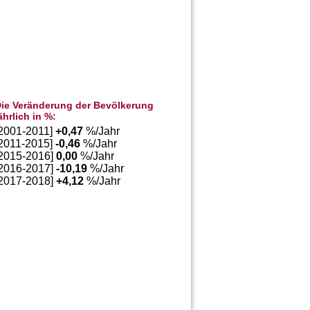
ie Veränderung der Bevölkerung
ährlich in %:
[2001-2011]
+
0,47
%/Jahr
[2011-2015]
-0,46
%/Jahr
[2015-2016]
0,00
%/Jahr
[2016-2017]
-10,19
%/Jahr
[2017-2018]
+
4,12
%/Jahr