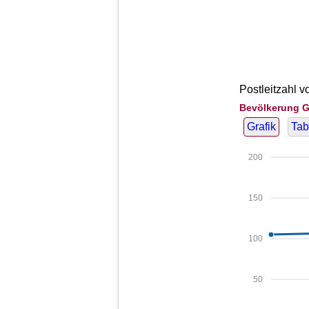
Postleitzahl 
Bevölkerung G
Grafik
Tab
200
150
100
50