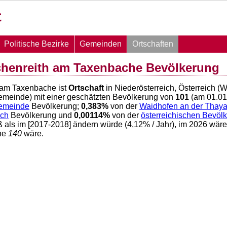
Politische Bezirke
Gemeinden
Ortschaften
chenreith am Taxenbache Bevölkerung
 am Taxenbache ist
Ortschaft
in Niederösterreich, Österreich (
meinde) mit einer geschätzten Bevölkerung von
101
(am 01.01
emeinde
Bevölkerung;
0,383
%
von der
Waidhofen an der Thaya
ich
Bevölkerung und
0,00114
%
von der
österreichischen Bevöl
ß als im [2017-2018] ändern würde (
4,12
% / Jahr), im 2026 wär
he
140
wäre.