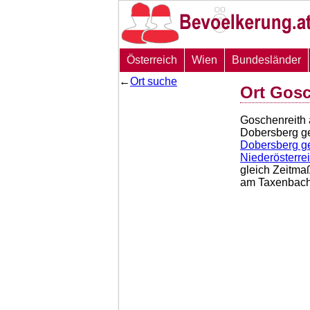
Österreich
Wien
Bundesländer
←
Ort suche
Ort Gos
Goschenreith
Dobersberg ge
Dobersberg g
Niederösterre
gleich Zeitma
am Taxenbac