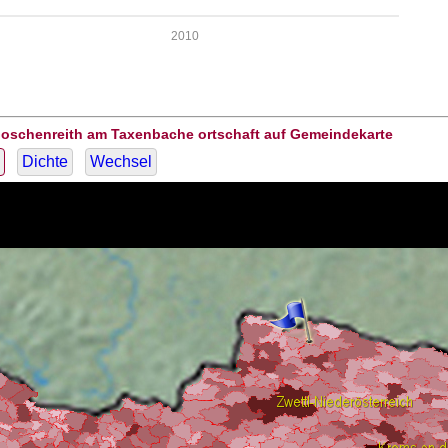
2010
Goschenreith am Taxenbache ortschaft auf Gemeindekarte
Dichte
Wechsel