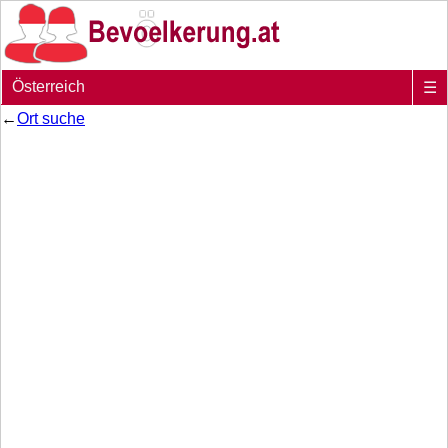
Österreich
☰
←
Ort suche