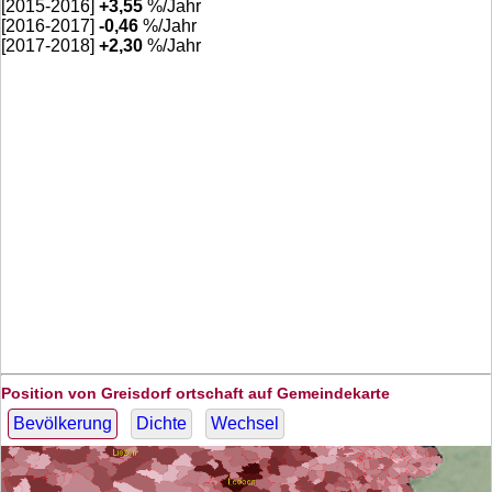
[2015-2016]
+
3,55
%/Jahr
[2016-2017]
-0,46
%/Jahr
[2017-2018]
+
2,30
%/Jahr
Position von Greisdorf ortschaft auf Gemeindekarte
Bevölkerung
Dichte
Wechsel