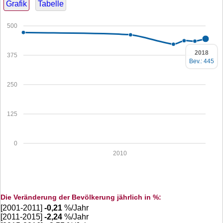
Grafik
Tabelle
500
2018
375
Bev.: 445
250
125
0
2010
Die Veränderung der Bevölkerung jährlich in %:
[2001-2011]
-0,21
%/Jahr
[2011-2015]
-2,24
%/Jahr