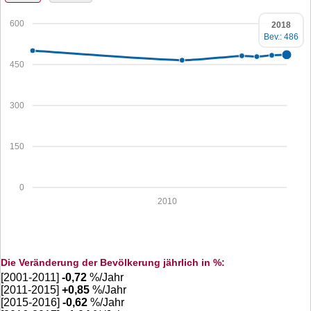
600
2018
Bev.: 486
450
300
150
0
2010
Die Veränderung der Bevölkerung jährlich in %:
[2001-2011]
-0,72
%/Jahr
[2011-2015]
+
0,85
%/Jahr
[2015-2016]
-0,62
%/Jahr