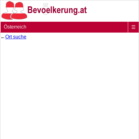
Österreich
☰
←
Ort suche