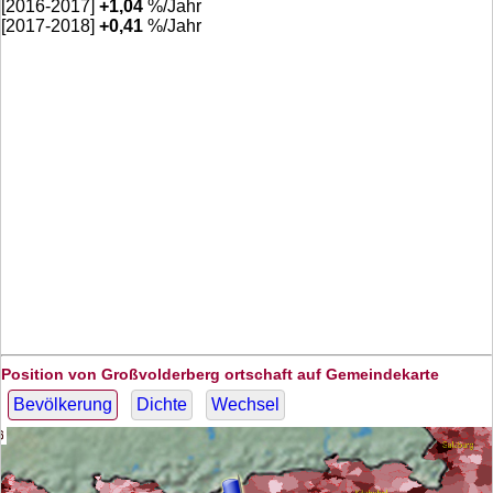
[2016-2017]
+
1,04
%/Jahr
[2017-2018]
+
0,41
%/Jahr
Position von Großvolderberg ortschaft auf Gemeindekarte
Bevölkerung
Dichte
Wechsel