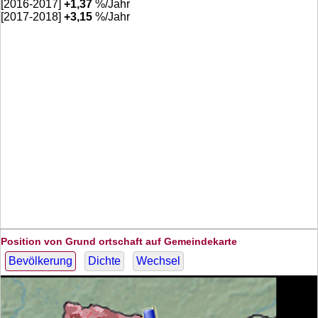
[2016-2017]
+
1,37
%/Jahr
[2017-2018]
+
3,15
%/Jahr
Position von Grund ortschaft auf Gemeindekarte
Bevölkerung
Dichte
Wechsel