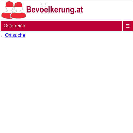
Österreich
☰
←
Ort suche