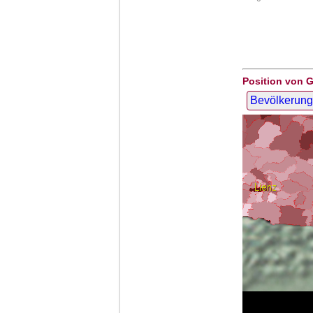
Position von 
Bevölkerung