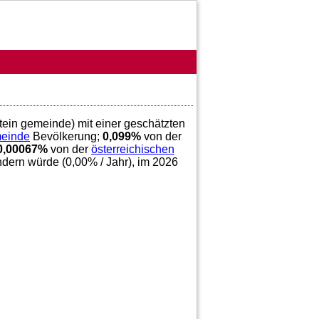
stein gemeinde) mit einer geschätzten
meinde
Bevölkerung;
0,099
%
von der
0,00067
%
von der
österreichischen
ndern würde (
0,00
% / Jahr), im 2026