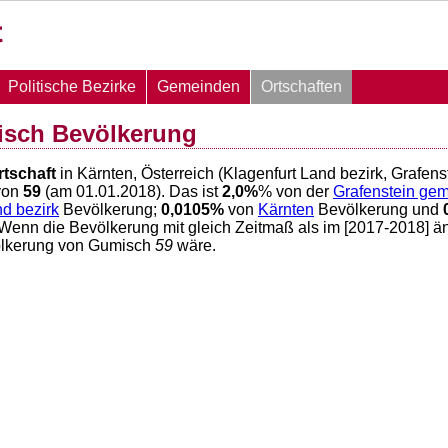
Politische Bezirke
Gemeinden
Ortschaften
isch Bevölkerung
rtschaft
in Kärnten, Österreich (Klagenfurt Land bezirk, Grafen
von
59
(am 01.01.2018). Das ist
2,0
%
% von der
Grafenstein ge
nd bezirk
Bevölkerung;
0,0105
%
von
Kärnten
Bevölkerung und
 Wenn die Bevölkerung mit gleich Zeitmaß als im [2017-2018] ä
ölkerung von Gumisch
59
wäre.