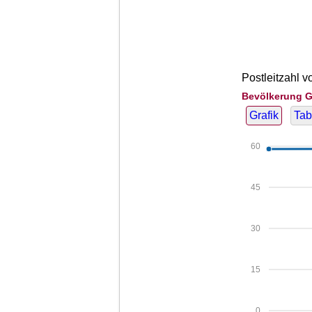
Postleitzahl 
Bevölkerung G
Grafik
Tab
60
45
30
15
0