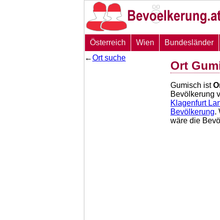
Österreich
Wien
Bundesländer
←
Ort suche
Ort Gum
Gumisch ist
O
Bevölkerung 
Klagenfurt La
Bevölkerung
.
wäre die Bev