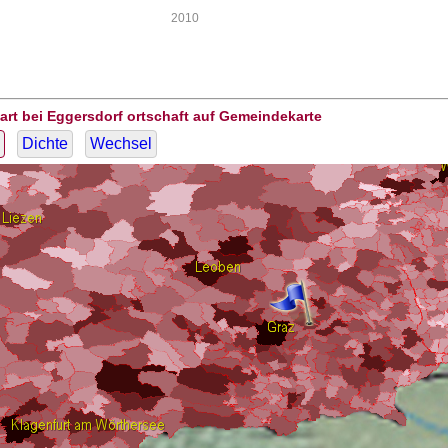
2010
art bei Eggersdorf ortschaft auf Gemeindekarte
Dichte
Wechsel