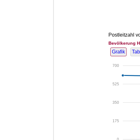
Postleitzahl v
Bevölkerung Ha
Grafik
Tab
700
525
350
175
0