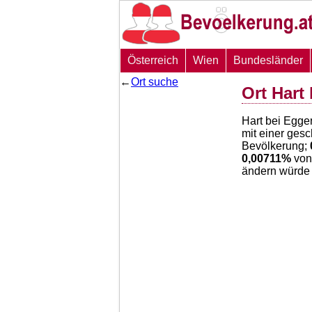
Österreich
Wien
Bundesländer
←
Ort suche
Ort Hart
Hart bei Egger
mit einer ges
Bevölkerung;
0,00711
%
von
ändern würde 