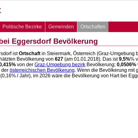
Politische Bezirke
Gemeinden
Ortschaften
 bei Eggersdorf Bevölkerung
sdorf ist
Ortschaft
in Steiermark, Österreich (Graz-Umgebung b
chätzten Bevölkerung von
627
(am 01.01.2018). Das ist
9,5
%
% v
0,415
%
von der
Graz-Umgebung bezirk
Bevölkerung;
0,0506
%
 der
österreichischen Bevölkerung
. Wenn die Bevölkerung mit g
(
0,16
% / Jahr), im 2026 wäre die Bevölkerung von Hart bei Egg