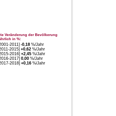
ie Veränderung der Bevölkerung
ährlich in %:
[2001-2011]
-0,18
%/Jahr
[2011-2015]
+
0,62
%/Jahr
[2015-2016]
+
2,45
%/Jahr
[2016-2017]
0,00
%/Jahr
[2017-2018]
+
0,16
%/Jahr