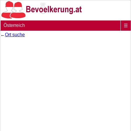
Österreich
☰
←
Ort suche