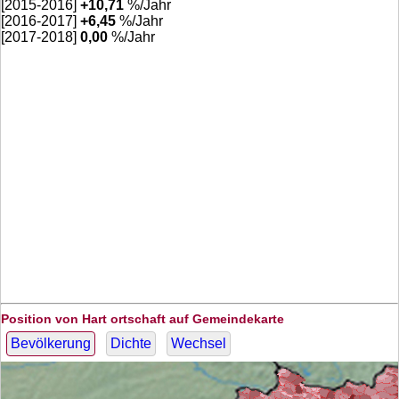
[2015-2016]
+
10,71
%/Jahr
[2016-2017]
+
6,45
%/Jahr
[2017-2018]
0,00
%/Jahr
Position von Hart ortschaft auf Gemeindekarte
Bevölkerung
Dichte
Wechsel