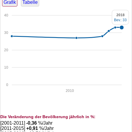
Grafik
Tabelle
2018
40
Bev.: 33
30
20
10
0
2010
Die Veränderung der Bevölkerung jährlich in %:
[2001-2011]
-0,36
%/Jahr
[2011-2015]
+
0,91
%/Jahr