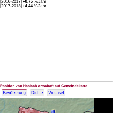
[2016-2017]
+
0,75
%/Jahr
[2017-2018]
+
4,44
%/Jahr
Position von Haslach ortschaft auf Gemeindekarte
Bevölkerung
Dichte
Wechsel