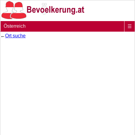
Österreich
☰
←
Ort suche