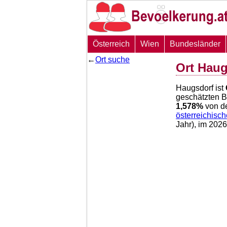
Österreich
Wien
Bundesländer
←
Ort suche
Ort Haug
Haugsdorf ist
geschätzten 
1,578
%
von d
österreichisc
Jahr), im 202