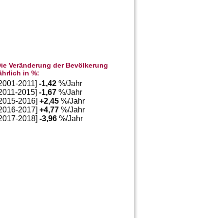
ie Veränderung der Bevölkerung
ährlich in %:
[2001-2011]
-1,42
%/Jahr
[2011-2015]
-1,67
%/Jahr
[2015-2016]
+
2,45
%/Jahr
[2016-2017]
+
4,77
%/Jahr
[2017-2018]
-3,96
%/Jahr