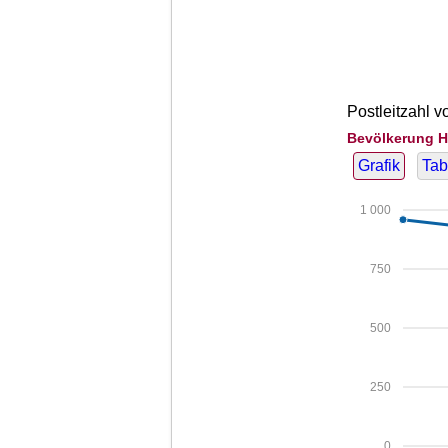
Postleitzahl v
Bevölkerung H
Grafik
Tab
1 000
750
500
250
0