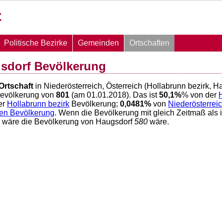
Politische Bezirke
Gemeinden
Ortschaften
sdorf Bevölkerung
Ortschaft
in Niederösterreich, Österreich (Hollabrunn bezirk, H
Bevölkerung von
801
(am 01.01.2018). Das ist
50,1
%
% von der
er
Hollabrunn bezirk
Bevölkerung;
0,0481
%
von
Niederösterrei
hen Bevölkerung
. Wenn die Bevölkerung mit gleich Zeitmaß als 
6 wäre die Bevölkerung von Haugsdorf
580
wäre.