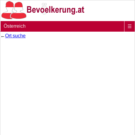
Österreich
☰
←
Ort suche