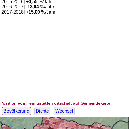
[2015-2016]
+
4,55
%/Jahr
[2016-2017]
-13,04
%/Jahr
[2017-2018]
+
15,00
%/Jahr
Position von Heinigstetten ortschaft auf Gemeindekarte
Bevölkerung
Dichte
Wechsel