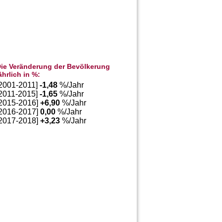
ie Veränderung der Bevölkerung
ährlich in %:
[2001-2011]
-1,48
%/Jahr
[2011-2015]
-1,65
%/Jahr
[2015-2016]
+
6,90
%/Jahr
[2016-2017]
0,00
%/Jahr
[2017-2018]
+
3,23
%/Jahr