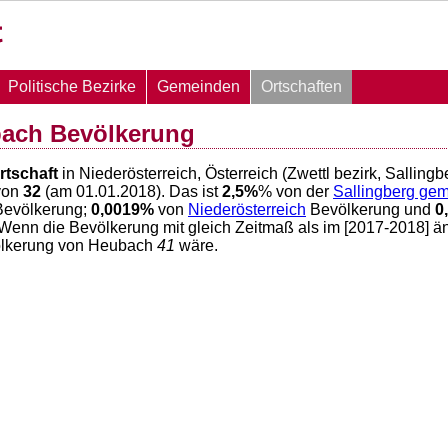
Politische Bezirke
Gemeinden
Ortschaften
bach Bevölkerung
rtschaft
in Niederösterreich, Österreich (Zwettl bezirk, Salling
von
32
(am 01.01.2018). Das ist
2,5
%
% von der
Sallingberg ge
evölkerung;
0,0019
%
von
Niederösterreich
Bevölkerung und
0
 Wenn die Bevölkerung mit gleich Zeitmaß als im [2017-2018] ä
ölkerung von Heubach
41
wäre.