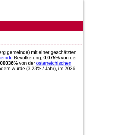
berg gemeinde) mit einer geschätzten
meinde
Bevölkerung;
0,075
%
von der
,00036
%
von der
österreichischen
ndern würde (
3,23
% / Jahr), im 2026