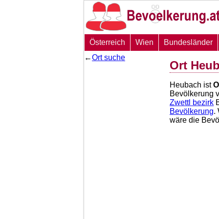
Österreich
Wien
Bundesländer
←
Ort suche
Ort Heu
Heubach ist
O
Bevölkerung 
Zwettl bezirk
B
Bevölkerung
.
wäre die Bev