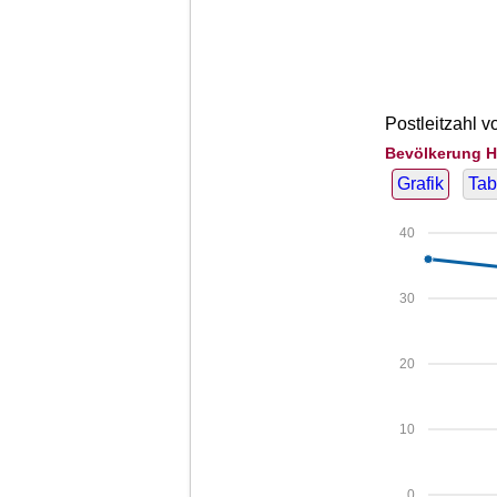
Postleitzahl 
Bevölkerung H
Grafik
Tab
40
30
20
10
0