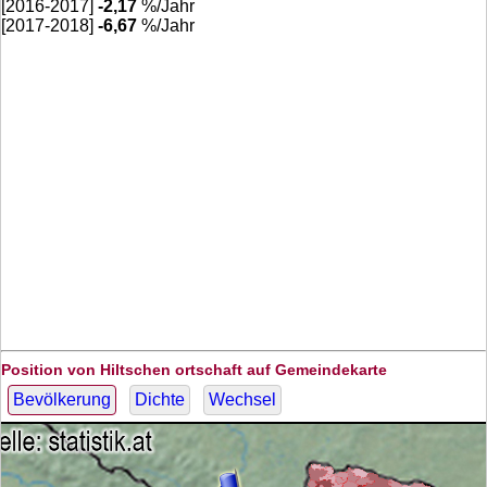
[2016-2017]
-2,17
%/Jahr
[2017-2018]
-6,67
%/Jahr
Position von Hiltschen ortschaft auf Gemeindekarte
Bevölkerung
Dichte
Wechsel