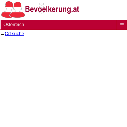
Österreich
☰
←
Ort suche