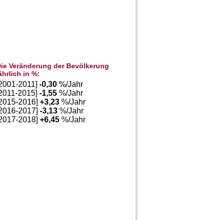
ie Veränderung der Bevölkerung
ährlich in %:
[2001-2011]
-0,30
%/Jahr
[2011-2015]
-1,55
%/Jahr
[2015-2016]
+
3,23
%/Jahr
[2016-2017]
-3,13
%/Jahr
[2017-2018]
+
6,45
%/Jahr