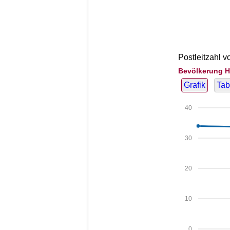
Postleitzahl v
Bevölkerung H
Grafik
Tab
40
30
20
10
0