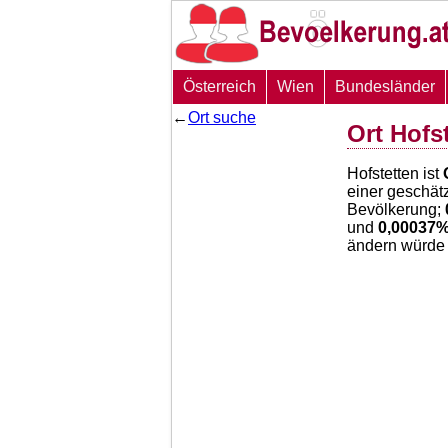
Österreich
Wien
Bundesländer
←
Ort suche
Ort Hofs
Hofstetten ist
einer geschät
Bevölkerung;
und
0,00037
ändern würde 