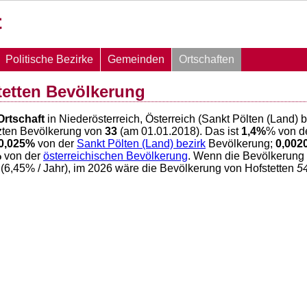
Politische Bezirke
Gemeinden
Ortschaften
tetten Bevölkerung
Ortschaft
in Niederösterreich, Österreich (Sankt Pölten (Land) 
zten Bevölkerung von
33
(am 01.01.2018). Das ist
1,4
%
% von d
0,025
%
von der
Sankt Pölten (Land) bezirk
Bevölkerung;
0,002
%
von der
österreichischen Bevölkerung
. Wenn die Bevölkerung 
(
6,45
% / Jahr), im 2026 wäre die Bevölkerung von Hofstetten
5