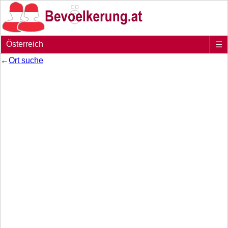
Österreich
☰
←
Ort suche