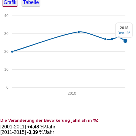
Grafik
Tabelle
40
2018
Bev.: 26
30
20
10
0
2010
Die Veränderung der Bevölkerung jährlich in %:
[2001-2011]
+
4,48
%/Jahr
[2011-2015]
-3,39
%/Jahr