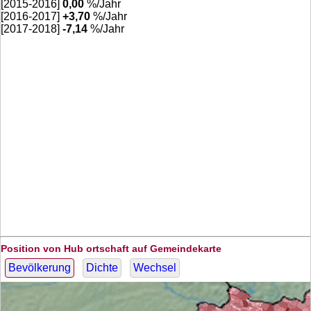
[2015-2016]
0,00
%/Jahr
[2016-2017]
+
3,70
%/Jahr
[2017-2018]
-7,14
%/Jahr
Position von Hub ortschaft auf Gemeindekarte
Bevölkerung
Dichte
Wechsel