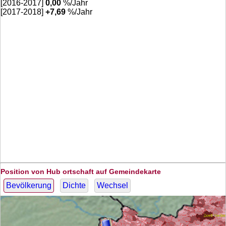
[2016-2017]
0,00
%/Jahr
[2017-2018]
+
7,69
%/Jahr
Position von Hub ortschaft auf Gemeindekarte
Bevölkerung
Dichte
Wechsel