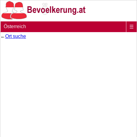
Österreich
☰
←
Ort suche