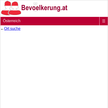
Österreich
☰
←
Ort suche