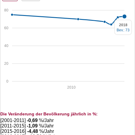
80
2018
60
Bev.: 73
40
20
0
2010
Die Veränderung der Bevölkerung jährlich in %:
[2001-2011]
-0,69
%/Jahr
[2011-2015]
-1,09
%/Jahr
[2015-2016]
-4,48
%/Jahr