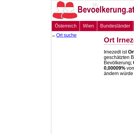
Österreich
Wien
Bundesländer
←
Ort suche
Ort Irne
Irnezedt ist
Or
geschätzten 
Bevölkerung;
0,00009
%
von
ändern würde 