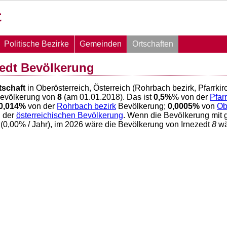
Politische Bezirke
Gemeinden
Ortschaften
zedt Bevölkerung
tschaft
in Oberösterreich, Österreich (Rohrbach bezirk, Pfarrki
Bevölkerung von
8
(am 01.01.2018). Das ist
0,5
%
% von der
Pfar
0,014
%
von der
Rohrbach bezirk
Bevölkerung;
0,0005
%
von
Ob
 der
österreichischen Bevölkerung
. Wenn die Bevölkerung mit 
(
0,00
% / Jahr), im 2026 wäre die Bevölkerung von Irnezedt
8
wä