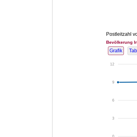
Postleitzahl v
Bevölkerung Ir
Grafik
Tab
12
9
6
3
0