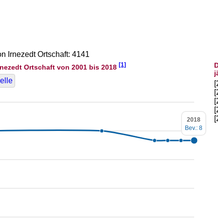
on Irnezedt Ortschaft: 4141
[1]
D
nezedt Ortschaft von 2001 bis 2018
j
elle
2018
Bev.: 8