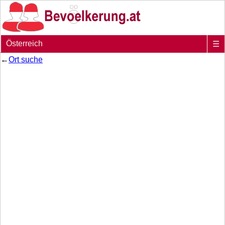
Österreich
☰
←
Ort suche