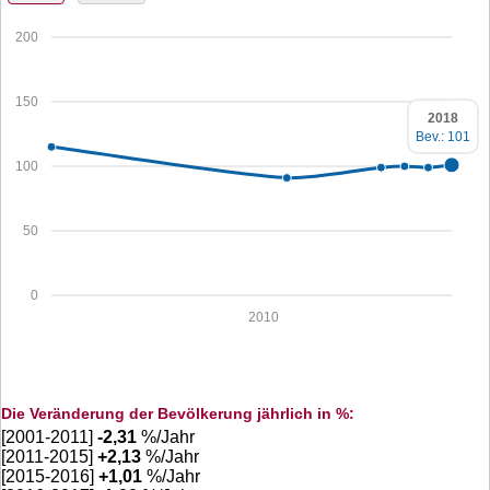
200
150
2018
Bev.: 101
100
50
0
2010
Die Veränderung der Bevölkerung jährlich in %:
[2001-2011]
-2,31
%/Jahr
[2011-2015]
+
2,13
%/Jahr
[2015-2016]
+
1,01
%/Jahr