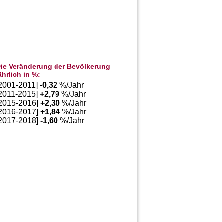
ie Veränderung der Bevölkerung
ährlich in %:
[2001-2011]
-0,32
%/Jahr
[2011-2015]
+
2,79
%/Jahr
[2015-2016]
+
2,30
%/Jahr
[2016-2017]
+
1,84
%/Jahr
[2017-2018]
-1,60
%/Jahr