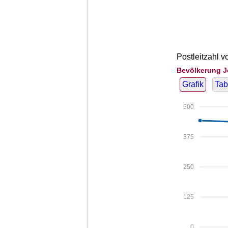
Postleitzahl v
Bevölkerung J
Grafik
Tab
500
375
250
125
0