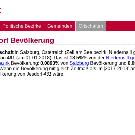
Politische Bezirke
Gemeinden
Ortschaften
orf Bevölkerung
schaft
in Salzburg, Österreich (Zell am See bezirk, Niedernsill
von
491
(am 01.01.2018). Das ist
18,5
%
% von der
Niedernsill 
ezirk
Bevölkerung;
0,0893
%
von
Salzburg
Bevölkerung und
0,
 Wenn die Bevölkerung mit gleich Zeitmaß als im [2017-2018] ä
lkerung von Jesdorf
431
wäre.