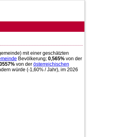
 gemeinde) mit einer geschätzten
gemeinde
Bevölkerung;
0,565
%
von der
00557
%
von der
österreichischen
ndern würde (
-1,60
% / Jahr), im 2026