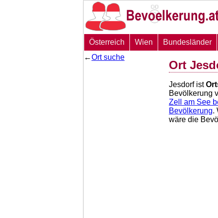
Österreich
Wien
Bundesländer
←
Ort suche
Ort Jesd
Jesdorf ist
Ort
Bevölkerung 
Zell am See b
Bevölkerung
.
wäre die Bevö