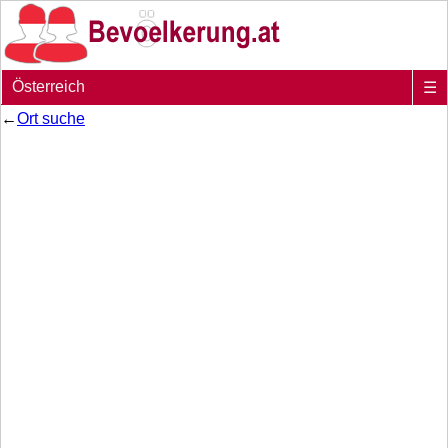
Österreich
☰
←
Ort suche