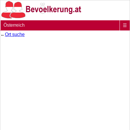
Österreich
☰
←
Ort suche