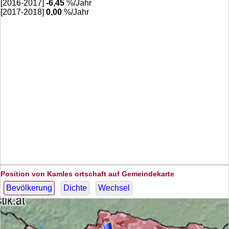
[2016-2017]
-6,45
%/Jahr
[2017-2018]
0,00
%/Jahr
Position von Kamles ortschaft auf Gemeindekarte
Bevölkerung
Dichte
Wechsel