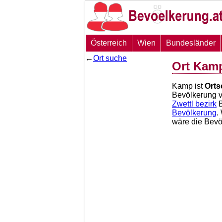
Österreich
Wien
Bundesländer
←
Ort suche
Ort Kam
Kamp ist
Orts
Bevölkerung 
Zwettl bezirk
B
Bevölkerung
.
wäre die Bev