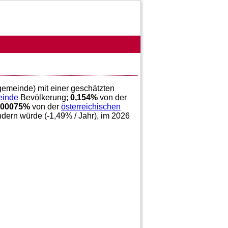
 gemeinde) mit einer geschätzten
einde
Bevölkerung;
0,154
%
von der
,00075
%
von der
österreichischen
ndern würde (
-1,49
% / Jahr), im 2026