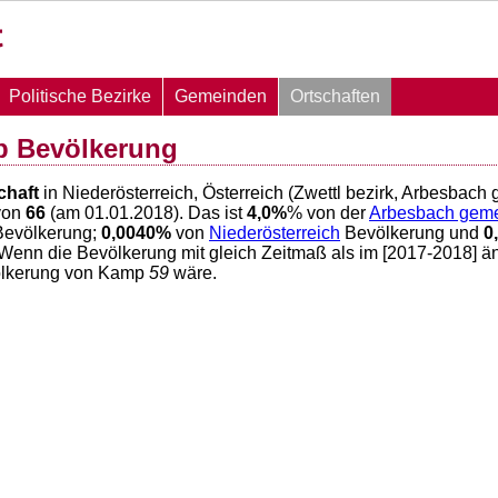
Politische Bezirke
Gemeinden
Ortschaften
p Bevölkerung
chaft
in Niederösterreich, Österreich (Zwettl bezirk, Arbesbach
von
66
(am 01.01.2018). Das ist
4,0
%
% von der
Arbesbach gem
evölkerung;
0,0040
%
von
Niederösterreich
Bevölkerung und
0
 Wenn die Bevölkerung mit gleich Zeitmaß als im [2017-2018] ä
ölkerung von Kamp
59
wäre.