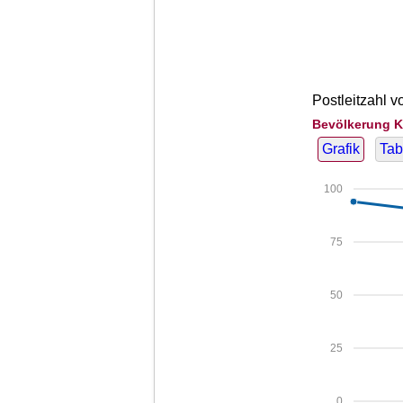
Postleitzahl 
Bevölkerung K
Grafik
Tab
100
75
50
25
0