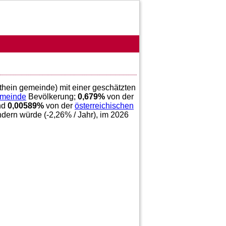
nthein gemeinde) mit einer geschätzten
emeinde
Bevölkerung;
0,679
%
von der
nd
0,00589
%
von der
österreichischen
ndern würde (
-2,26
% / Jahr), im 2026