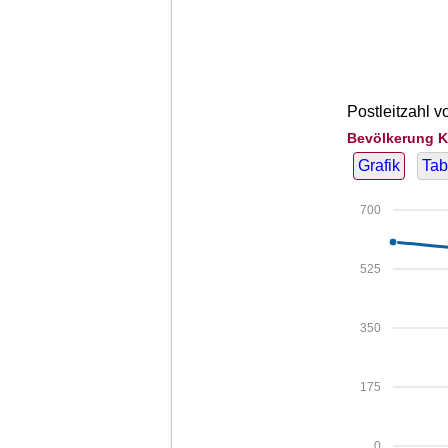
Postleitzahl v
Bevölkerung K
Grafik
Tab
700
525
350
175
0