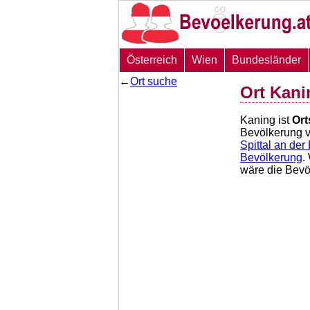
Österreich
Wien
Bundesländer
←
Ort suche
Ort Kani
Kaning ist
Ort
Bevölkerung 
Spittal an der
Bevölkerung
.
wäre die Bev