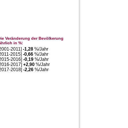
ie Veränderung der Bevölkerung
ährlich in %:
[2001-2011]
-1,28
%/Jahr
[2011-2015]
-0,66
%/Jahr
[2015-2016]
-0,19
%/Jahr
[2016-2017]
+
2,90
%/Jahr
[2017-2018]
-2,26
%/Jahr