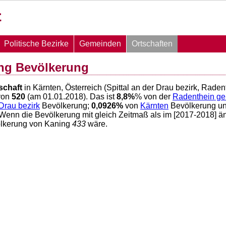
Politische Bezirke
Gemeinden
Ortschaften
ng Bevölkerung
schaft
in Kärnten, Österreich (Spittal an der Drau bezirk, Rade
von
520
(am 01.01.2018). Das ist
8,8
%
% von der
Radenthein g
 Drau bezirk
Bevölkerung;
0,0926
%
von
Kärnten
Bevölkerung u
 Wenn die Bevölkerung mit gleich Zeitmaß als im [2017-2018] ä
ölkerung von Kaning
433
wäre.