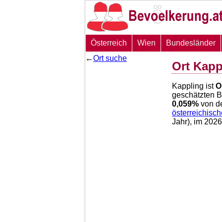
Österreich
Wien
Bundesländer
←
Ort suche
Ort Kapp
Kappling ist
O
geschätzten 
0,059
%
von d
österreichisc
Jahr), im 202