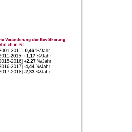
ie Veränderung der Bevölkerung
ährlich in %:
[2001-2011]
-0,46
%/Jahr
[2011-2015]
+
1,17
%/Jahr
[2015-2016]
+
2,27
%/Jahr
[2016-2017]
-4,44
%/Jahr
[2017-2018]
-2,33
%/Jahr