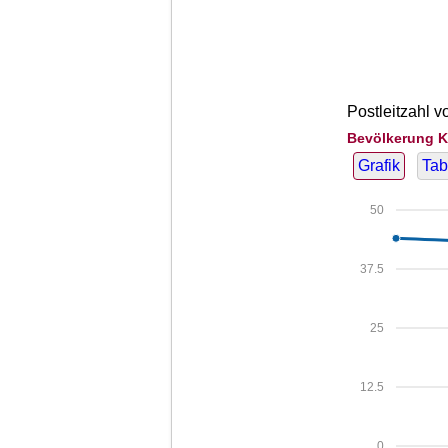
Postleitzahl v
Bevölkerung K
Grafik
Tab
50
37.5
25
12.5
0