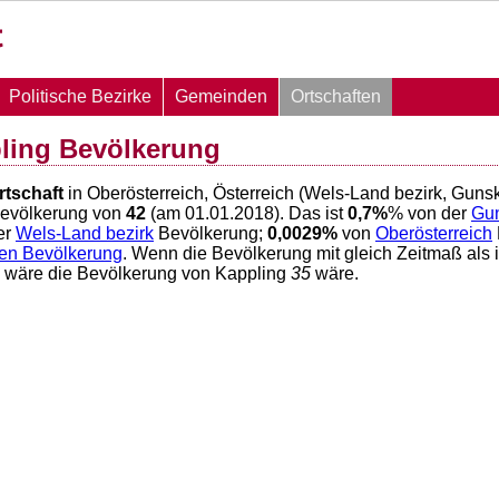
Politische Bezirke
Gemeinden
Ortschaften
ling Bevölkerung
rtschaft
in Oberösterreich, Österreich (Wels-Land bezirk, Guns
Bevölkerung von
42
(am 01.01.2018). Das ist
0,7
%
% von der
Gun
er
Wels-Land bezirk
Bevölkerung;
0,0029
%
von
Oberösterreich
hen Bevölkerung
. Wenn die Bevölkerung mit gleich Zeitmaß als 
6 wäre die Bevölkerung von Kappling
35
wäre.