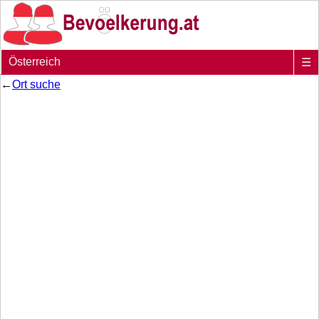
Österreich
☰
←
Ort suche