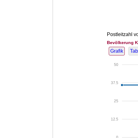
Postleitzahl 
Bevölkerung K
Grafik
Tab
50
37.5
25
12.5
0