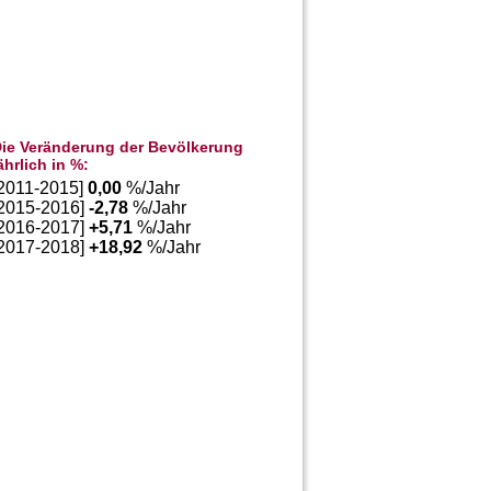
ie Veränderung der Bevölkerung
ährlich in %:
[2011-2015]
0,00
%/Jahr
[2015-2016]
-2,78
%/Jahr
[2016-2017]
+
5,71
%/Jahr
[2017-2018]
+
18,92
%/Jahr