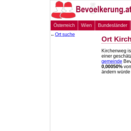
Österreich
Wien
Bundesländer
←
Ort suche
Ort Kir
Kirchenweg i
einer geschät
gemeinde
Bev
0,00050
%
von
ändern würde 