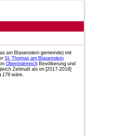
omas am Blasenstein gemeinde) mit
er
St. Thomas am Blasenstein
on
Oberösterreich
Bevölkerung und
gleich Zeitmaß als im [2017-2018]
g
176
wäre.