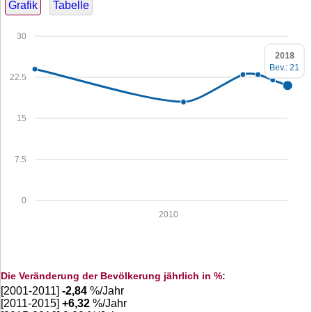
Grafik
Tabelle
30
2018
Bev.: 21
22.5
15
7.5
0
2010
Die Veränderung der Bevölkerung jährlich in %:
[2001-2011]
-2,84
%/Jahr
[2011-2015]
+
6,32
%/Jahr