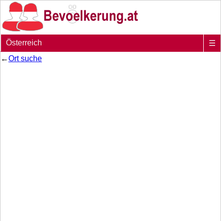
Österreich
☰
←
Ort suche