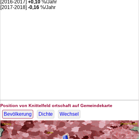
[2016-2017]
+
0,10
%/Jahr
[2017-2018]
-0,16
%/Jahr
Position von Knittelfeld ortschaft auf Gemeindekarte
Bevölkerung
Dichte
Wechsel