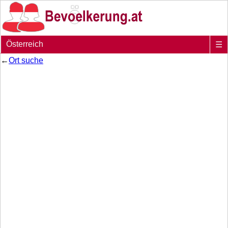
Österreich
☰
←
Ort suche