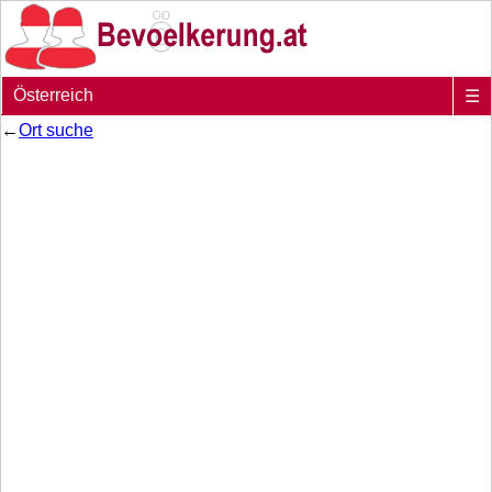
Österreich
☰
←
Ort suche