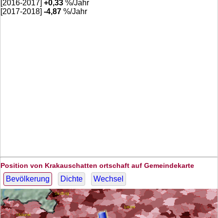
[2016-2017]
+
0,33
%/Jahr
[2017-2018]
-4,87
%/Jahr
Position von Krakauschatten ortschaft auf Gemeindekarte
Bevölkerung
Dichte
Wechsel