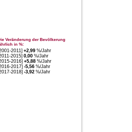
ie Veränderung der Bevölkerung
ährlich in %:
[2001-2011]
+
2,99
%/Jahr
[2011-2015]
0,00
%/Jahr
[2015-2016]
+
5,88
%/Jahr
[2016-2017]
-5,56
%/Jahr
[2017-2018]
-3,92
%/Jahr