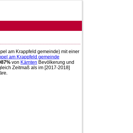
appel am Krappfeld gemeinde) mit einer
pel am Krappfeld gemeinde
087
%
von
Kärnten
Bevölkerung und
gleich Zeitmaß als im [2017-2018]
re.