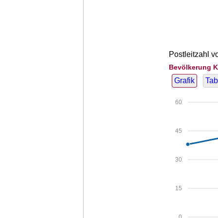
Postleitzahl v
Bevölkerung K
Grafik
Tab
60
45
30
15
0