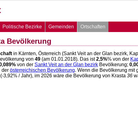
Politische Bezirke
Gemeinden
Ortschaften
ta Bevölkerung
schaft
in Kärnten, Österreich (Sankt Veit an der Glan bezirk, K
Bevölkerung von
49
(am 01.01.2018). Das ist
2,5
%
% von der
Kap
0,089
%
von der
Sankt Veit an der Glan bezirk
Bevölkerung;
0,0
 der
österreichischen Bevölkerung
. Wenn die Bevölkerung mit 
(
-3,92
% / Jahr), im 2026 wäre die Bevölkerung von Krasta
36
wä