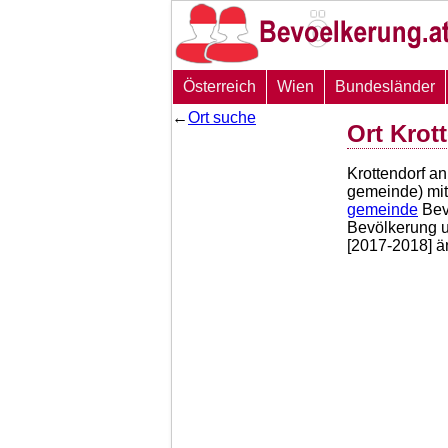
Österreich
Wien
Bundesländer
←
Ort suche
Ort Krot
Krottendorf an
gemeinde) mit
gemeinde
Bev
Bevölkerung 
[2017-2018] ä