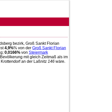
dsberg bezirk, Groß Sankt Florian
ist
4,9
%
% von der
Groß Sankt Florian
ng;
0,0166
%
von
Steiermark
 Bevölkerung mit gleich Zeitmaß als im
 Krottendorf an der Laßnitz
146
wäre.