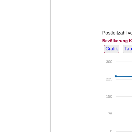
Postleitzahl v
Bevölkerung Kr
Grafik
Tab
300
225
150
75
0