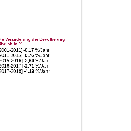
ie Veränderung der Bevölkerung
ährlich in %:
[2001-2011]
-0,17
%/Jahr
[2011-2015]
-0,76
%/Jahr
[2015-2016]
-2,64
%/Jahr
[2016-2017]
-2,71
%/Jahr
[2017-2018]
-4,19
%/Jahr