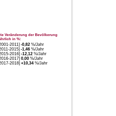
ie Veränderung der Bevölkerung
ährlich in %:
[2001-2011]
-0,82
%/Jahr
[2011-2015]
-1,46
%/Jahr
[2015-2016]
-12,12
%/Jahr
[2016-2017]
0,00
%/Jahr
[2017-2018]
+
10,34
%/Jahr