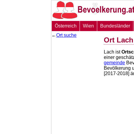
Österreich
Wien
Bundesländer
←
Ort suche
Ort Lach
Lach ist
Ortsc
einer geschät
gemeinde
Bev
Bevölkerung 
[2017-2018] ä