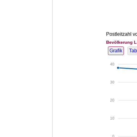
Postleitzahl v
Bevölkerung L
Grafik
Tab
40
30
20
10
0