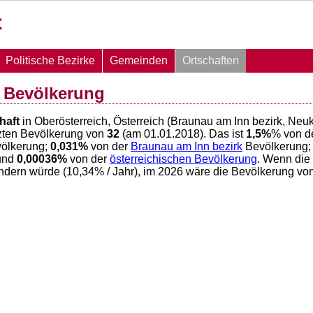
Politische Bezirke
Gemeinden
Ortschaften
 Bevölkerung
haft
in Oberösterreich, Österreich (Braunau am Inn bezirk, Ne
zten Bevölkerung von
32
(am 01.01.2018). Das ist
1,5
%
% von d
ölkerung;
0,031
%
von der
Braunau am Inn bezirk
Bevölkerung
und
0,00036
%
von der
österreichischen Bevölkerung
. Wenn die
ndern würde (
10,34
% / Jahr), im 2026 wäre die Bevölkerung v