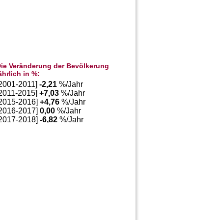
ie Veränderung der Bevölkerung
ährlich in %:
[2001-2011]
-2,21
%/Jahr
[2011-2015]
+
7,03
%/Jahr
[2015-2016]
+
4,76
%/Jahr
[2016-2017]
0,00
%/Jahr
[2017-2018]
-6,82
%/Jahr