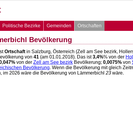
Politische Bezirke
Gemeinden
Ortschaften
merbichl Bevölkerung
st
Ortschaft
in Salzburg, Österreich (Zell am See bezirk, Holle
Bevölkerung von
41
(am 01.01.2018). Das ist
3,4
%
% von der
Hol
0,047
%
von der
Zell am See bezirk
Bevölkerung;
0,0075
%
von
reichischen Bevölkerung
. Wenn die Bevölkerung mit gleich Zei
r), im 2026 wäre die Bevölkerung von Lämmerbichl
23
wäre.