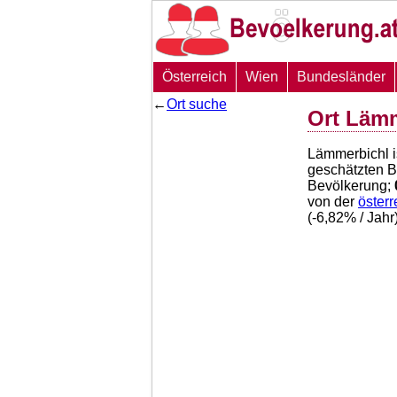
Österreich
Wien
Bundesländer
←
Ort suche
Ort Läm
Lämmerbichl i
geschätzten 
Bevölkerung;
von der
öster
(
-6,82
% / Jah