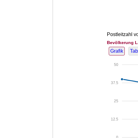
Postleitzahl 
Bevölkerung L
Grafik
Tab
50
37.5
25
12.5
0