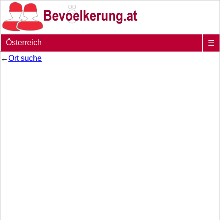
Österreich
☰
←
Ort suche