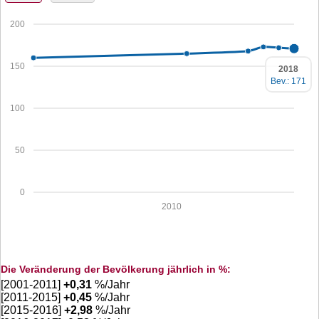
200
150
2018
Bev.: 171
100
50
0
2010
Die Veränderung der Bevölkerung jährlich in %:
[2001-2011]
+
0,31
%/Jahr
[2011-2015]
+
0,45
%/Jahr
[2015-2016]
+
2,98
%/Jahr