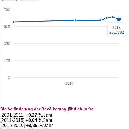
700
525
2018
Bev.: 602
350
175
0
2010
Die Veränderung der Bevölkerung jährlich in %:
[2001-2011]
+
0,27
%/Jahr
[2011-2015]
+
0,04
%/Jahr
[2015-2016]
+
3,89
%/Jahr