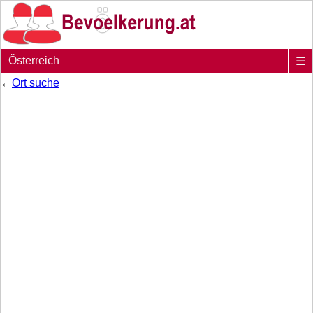
Österreich
☰
←
Ort suche