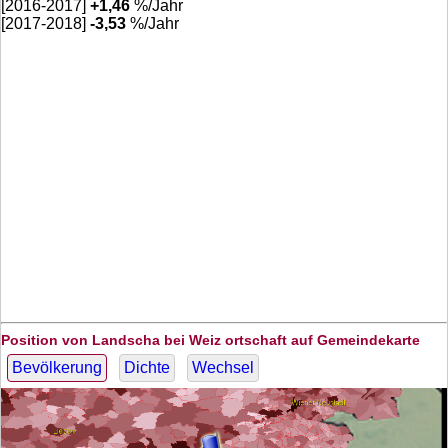
[2016-2017]
+
1,46
%/Jahr
[2017-2018]
-3,53
%/Jahr
Position von Landscha bei Weiz ortschaft auf Gemeindekarte
Bevölkerung
Dichte
Wechsel