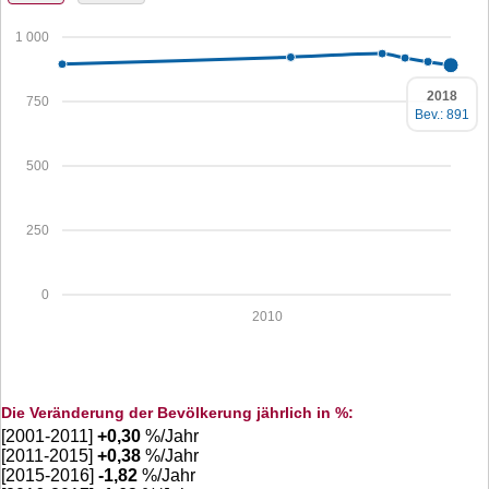
1 000
2018
750
Bev.: 891
500
250
0
2010
Die Veränderung der Bevölkerung jährlich in %:
[2001-2011]
+
0,30
%/Jahr
[2011-2015]
+
0,38
%/Jahr
[2015-2016]
-1,82
%/Jahr