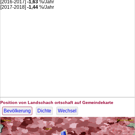
[2016-2017]
-1,63
%/Jahr
[2017-2018]
-1,44
%/Jahr
Position von Landschach ortschaft auf Gemeindekarte
Bevölkerung
Dichte
Wechsel