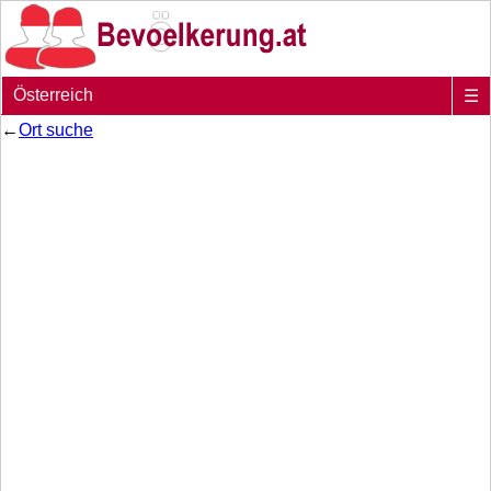
Österreich
☰
←
Ort suche