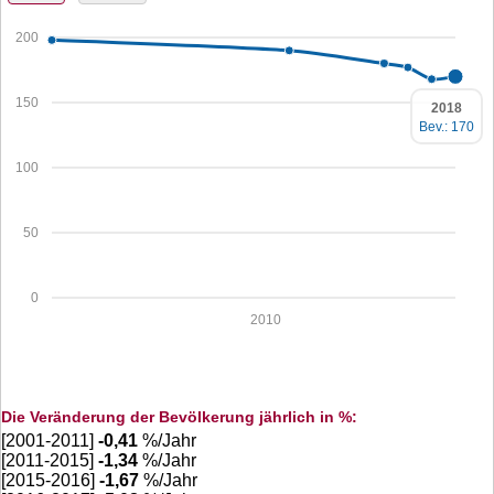
200
150
2018
Bev.: 170
100
50
0
2010
Die Veränderung der Bevölkerung jährlich in %:
[2001-2011]
-0,41
%/Jahr
[2011-2015]
-1,34
%/Jahr
[2015-2016]
-1,67
%/Jahr