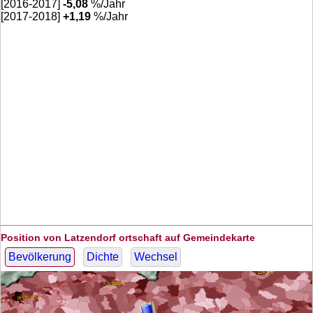
[2016-2017]
-5,08
%/Jahr
[2017-2018]
+
1,19
%/Jahr
Position von Latzendorf ortschaft auf Gemeindekarte
Bevölkerung
Dichte
Wechsel