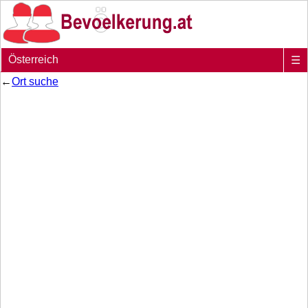
Österreich
☰
←
Ort suche