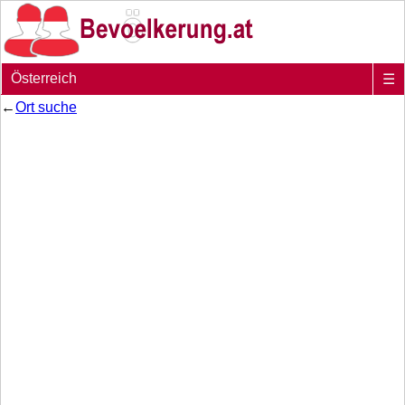
Österreich
☰
←
Ort suche