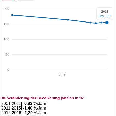
200
2018
Bev.: 155
150
100
50
0
2010
Die Veränderung der Bevölkerung jährlich in %:
[2001-2011]
-0,93
%/Jahr
[2011-2015]
-1,40
%/Jahr
[2015-2016]
-1,29
%/Jahr