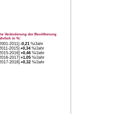
ie Veränderung der Bevölkerung
ährlich in %:
[2001-2011]
-0,21
%/Jahr
[2011-2015]
+
0,34
%/Jahr
[2015-2016]
+
0,46
%/Jahr
[2016-2017]
+
1,05
%/Jahr
[2017-2018]
+
0,32
%/Jahr