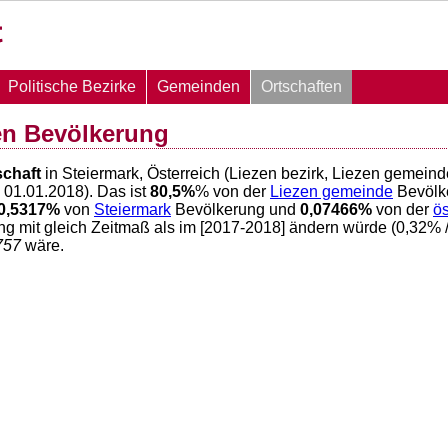
Politische Bezirke
Gemeinden
Ortschaften
en Bevölkerung
schaft
in Steiermark, Österreich (Liezen bezirk, Liezen gemeind
01.01.2018). Das ist
80,5
%
% von der
Liezen gemeinde
Bevölk
0,5317
%
von
Steiermark
Bevölkerung und
0,07466
%
von der
ö
ng mit gleich Zeitmaß als im [2017-2018] ändern würde (
0,32
% 
757
wäre.