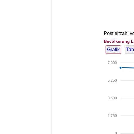
Postleitzahl v
Bevölkerung L
Grafik
Tab
7 000
5 250
3 500
1 750
0