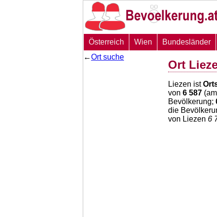
Österreich
Wien
Bundesländer
←
Ort suche
Ort Liez
Liezen ist
Ort
von
6 587
(am 
Bevölkerung;
die Bevölkeru
von Liezen
6 