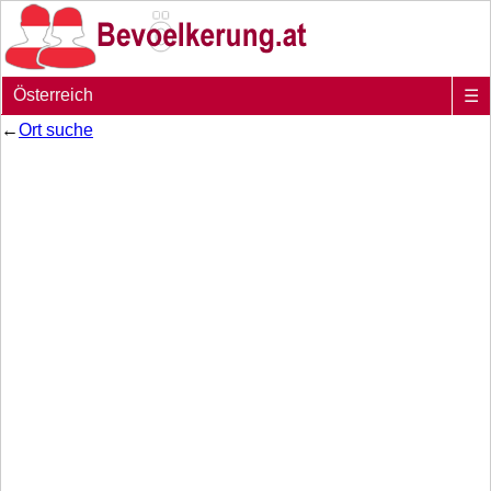
Österreich
☰
←
Ort suche