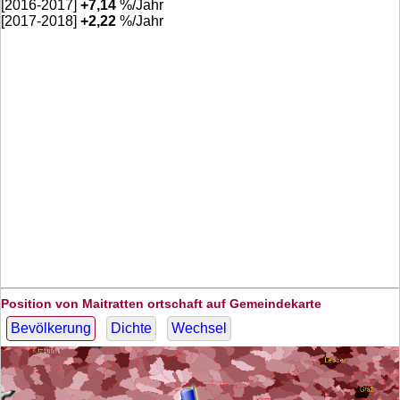
[2016-2017]
+
7,14
%/Jahr
[2017-2018]
+
2,22
%/Jahr
Position von Maitratten ortschaft auf Gemeindekarte
Bevölkerung
Dichte
Wechsel