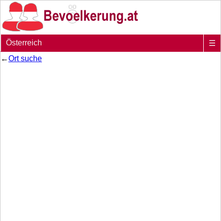
Österreich
☰
←
Ort suche