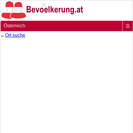
Österreich
☰
←
Ort suche