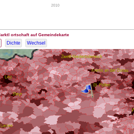
2010
arktl ortschaft auf Gemeindekarte
Dichte
Wechsel