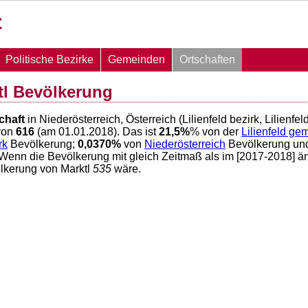
Politische Bezirke
Gemeinden
Ortschaften
tl Bevölkerung
chaft
in Niederösterreich, Österreich (Lilienfeld bezirk, Lilienf
von
616
(am 01.01.2018). Das ist
21,5
%
% von der
Lilienfeld ge
rk
Bevölkerung;
0,0370
%
von
Niederösterreich
Bevölkerung u
 Wenn die Bevölkerung mit gleich Zeitmaß als im [2017-2018] ä
lkerung von Marktl
535
wäre.