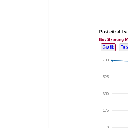
Postleitzahl v
Bevölkerung M
Grafik
Tab
700
525
350
175
0