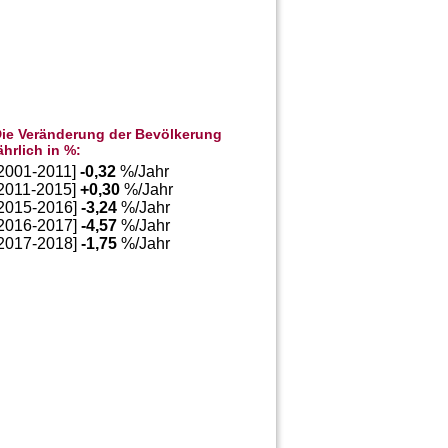
ie Veränderung der Bevölkerung
ährlich in %:
[2001-2011]
-0,32
%/Jahr
[2011-2015]
+
0,30
%/Jahr
[2015-2016]
-3,24
%/Jahr
[2016-2017]
-4,57
%/Jahr
[2017-2018]
-1,75
%/Jahr