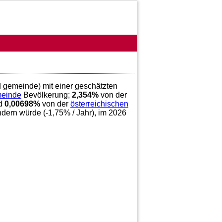
eld gemeinde) mit einer geschätzten
meinde
Bevölkerung;
2,354
%
von der
nd
0,00698
%
von der
österreichischen
ndern würde (
-1,75
% / Jahr), im 2026