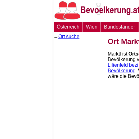
Österreich
Wien
Bundesländer
←
Ort suche
Ort Mark
Marktl ist
Orts
Bevölkerung 
Lilienfeld bezi
Bevölkerung
.
wäre die Bevö