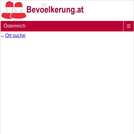
Österreich
☰
←
Ort suche