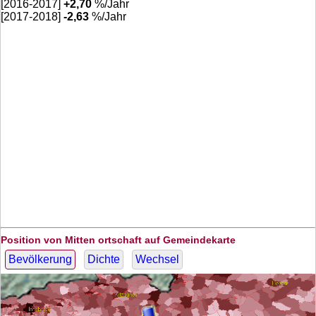
[2016-2017]
+
2,70
%/Jahr
[2017-2018]
-2,63
%/Jahr
Position von Mitten ortschaft auf Gemeindekarte
Bevölkerung
Dichte
Wechsel